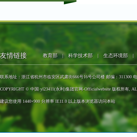
友情链接
教育部
|
科学技术部
|
生态环境部
|
联系地址：浙江省杭州市临安区武肃街666号16号公司楼 邮编：311300 电话：0571-63
COPYRIGHT © 中国·yl23411(永利)集团官网-Officialwebsite 版权所有, AL
建议您使用 1440×900 分辨率 IE11.0 以上版本浏览器访问本站