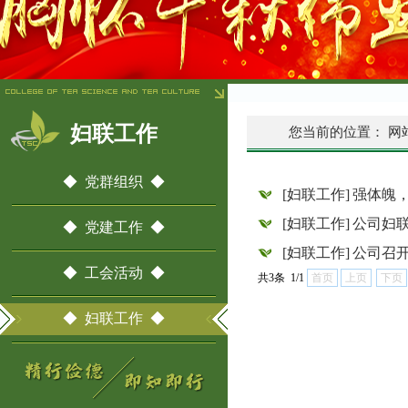
妇联工作
您当前的位置：
网
◆ 党群组织 ◆
[妇联工作]
强体魄，
[妇联工作]
公司妇
◆ 党建工作 ◆
[妇联工作]
公司召
◆ 工会活动 ◆
共3条 1/1
首页
上页
下页
◆ 妇联工作 ◆