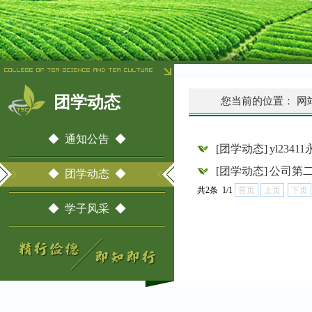
团学动态
您当前的位置：
网
◆ 通知公告 ◆
[团学动态]
yl234
[团学动态]
公司第
◆ 团学动态 ◆
共2条 1/1
首页
上页
下页
◆ 学子风采 ◆