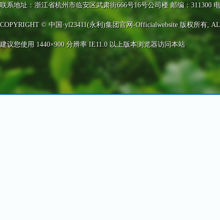
联系地址：浙江省杭州市临安区武肃街666号16号公司楼 邮编：311300 电话：0571-63
COPYRIGHT © 中国·yl23411(永利)集团官网-Officialwebsite 版权所有, AL
建议您使用 1440×900 分辨率 IE11.0 以上版本浏览器访问本站