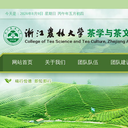
今天是：
2026年8月9日 星期日 丙午年五月初四
网站首页
关于我们
团队队伍
团队建