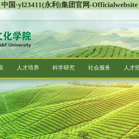
中国·yl23411(永利)集团官网-Officialwebsite
设
人才培养
科学研究
社会服务
人才