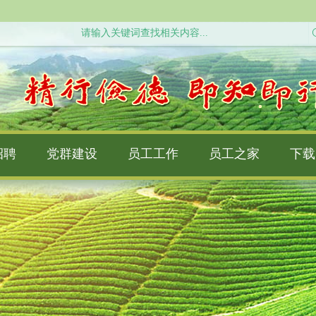
招聘
党群建设
员工工作
员工之家
下载