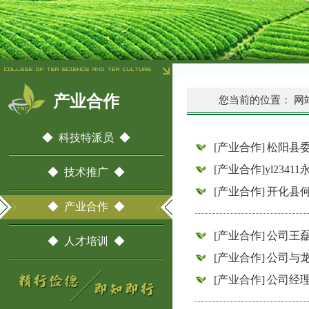
产业合作
您当前的位置：
网
◆ 科技特派员 ◆
[产业合作]
松阳县委
[产业合作]
​yl2
◆ 技术推广 ◆
[产业合作]
开化县何
◆ 产业合作 ◆
[产业合作]
公司王
◆ 人才培训 ◆
[产业合作]
公司与
[产业合作]
公司经