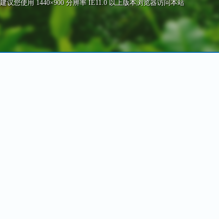
建议您使用 1440×900 分辨率 IE11.0 以上版本浏览器访问本站