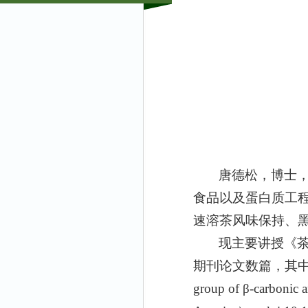
唐德松，博士，
食品以及蛋白质工
速溶茶风味保持、
现主要讲授《茶
期刊论文数篇，其中作为研究者
group of β-carboni