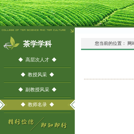
茶学学科
您当前的位置：
网
◆ 高层次人才 ◆
◆ 教授风采 ◆
◆ 副教授风采 ◆
◆ 教师名录 ◆