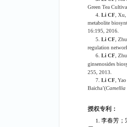
Green Tea Cultiva
4.
Li CF
, Xu
metabolite biosynt
16:195, 2016.
5.
Li CF
, Zh
regulation network
6.
Li CF
, Zhu
ginsenosides bios
255, 2013.
7.
Li CF
, Ya
Baicha’(
Camellia 
授权专利：
李春芳；
1.