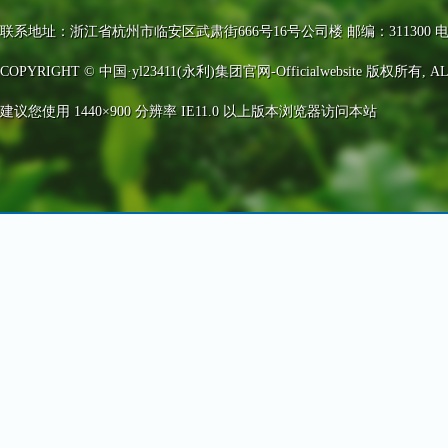
联系地址：浙江省杭州市临安区武肃街666号16号公司楼 邮编：311300 电话：0571-63
COPYRIGHT © 中国·yl23411(永利)集团官网-Officialwebsite 版权所有, AL
建议您使用 1440×900 分辨率 IE11.0 以上版本浏览器访问本站