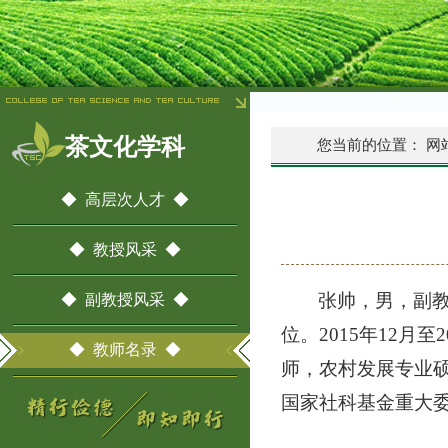
茶文化学科
您当前的位置：
网
◆ 高层次人才 ◆
◆ 教授风采 ◆
张帅，男，副
◆ 副教授风采 ◆
位
。
2015
年
12
月至
2
◆ 教师名录 ◆
师，农村发展专业
国家社科基金重大