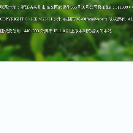
联系地址：浙江省杭州市临安区武肃街666号16号公司楼 邮编：311300 电话：0571-63
COPYRIGHT © 中国·yl23411(永利)集团官网-Officialwebsite 版权所有, AL
建议您使用 1440×900 分辨率 IE11.0 以上版本浏览器访问本站