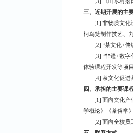
[3]
《山东村落
三、近期开展的主
[1]
非物质文化
柯鸟笼制作技艺、
[2]
“茶文化
+
传
[3]
“非遗
+
数字
体验课程开发等项
[4]
茶文化促进
四、承担的主要课
[1]
面向文化产
学概论》《茶俗学
[2]
面向全校员
五、联系方式