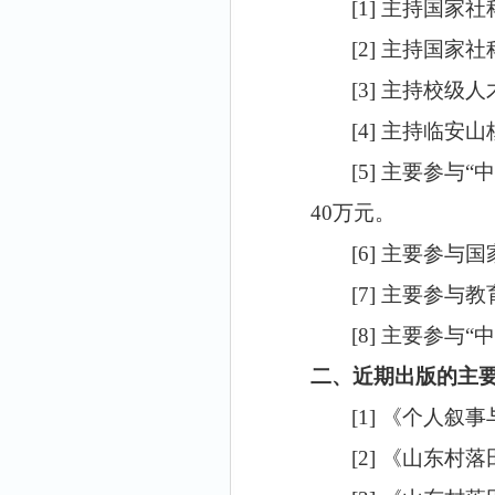
[1]
主持国家社
[2]
主持国家社
[3]
主持校级人
[4]
主持临安山
[5]
主要参与“
40
万元。
[6]
主要参与国
[7]
主要参与教
[8]
主要参与
“
中
二、
近期
出版的主
[1]
《个人叙事
[2]
《山东村落