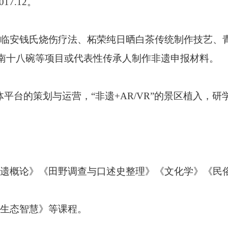
017.12
。
临安钱氏烧伤疗法、柘荣纯日晒白茶传统制作技艺
、
南十八碗
等项目
或代表性传承人
制作非遗申报材料。
体平台的策划与运营，“非遗
+AR/VR
”的景区植入，研
遗概论》《田野调查与口述史整理》《文化学》《民
生态智慧》等课程。