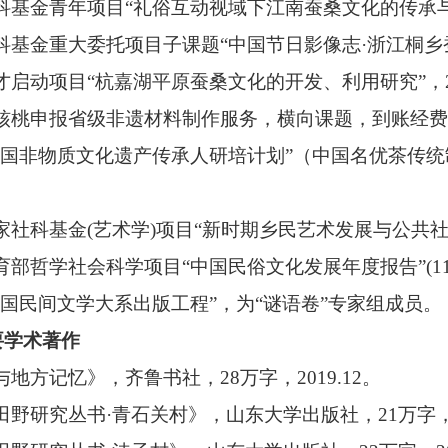
科基金青年项目
“
礼俗互动视域下江南蚕桑文化的传承
科基金重大委托项目子课题
“
中国节日影像志
·
浙江桐乡
才启动项目
“
杭嘉湖平原蚕桑文化的开发、利用研究
”
，
核桃申报省级非遗材料制作服务，横向课题，到账经费
中国非物质文化遗产传承人研培计划”（中国名优茶传
家社科基金
(
艺术学
)
项目
“
新时期乡民艺术发展与公共
育部哲学社会科学项目
“
中国民俗文化发展年度报告
”(1
国民间文学大系出版工程
”
，为
“
谜语卷
”
专家组成员。
要学术著作
与地方记忆》，齐鲁书社，
28
万字，
2019.12
。
田野研究丛书·青石关村》，山东大学出版社，
21
万字