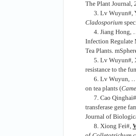
The Plant Journal,
3
.
Lv Wuyun#, Y
Cladosporium
spec
4
.
Jiang Hong,
Infection Regulat
Tea Plants. mSpher
5. Lv Wuyun#, 
resistance to the f
6. Lv Wuyun,
on tea plants (
Camel
7.
Cao
Qinghai#
transferase gene fa
Journal of Biologi
8. Xiong Fei
#
,
of
Colletotrichum c