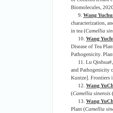
Biomolecules, 2020
9.
Wang Yuchu
characterization, a
in tea (
Camellia sin
10.
Wang Yuch
Disease of Tea Plant
Pathogenicity. Pla
11. Lu Qinhua
#
and Pathogenicity 
Kuntze]. Frontiers 
12.
Wang YuC
(
Camellia sinensis
13.
Wang YuC
Plant (
Camellia sin