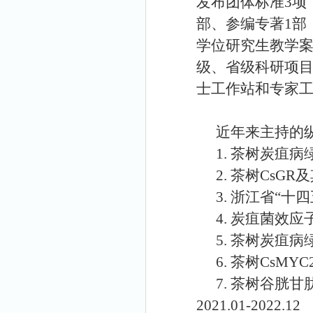
发布团体标准
3
项
部、参编专著
1
部
学位研究生教学
级、省级科研项
士工作站和专家
近年来主持的
1.
茶树炭疽病
2.
茶树
CsGR
及
3.
浙江省“十
4.
炭疽菌效应
5.
茶树炭疽病
6.
茶树
CsMYC
7.
茶树谷胱甘
2021.01-2022.12