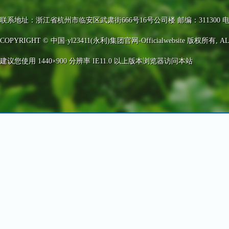
联系地址：浙江省杭州市临安区武肃街666号16号公司楼 邮编：311300 电话：0571-63
COPYRIGHT © 中国·yl23411(永利)集团官网-Officialwebsite 版权所有, AL
建议您使用 1440×900 分辨率 IE11.0 以上版本浏览器访问本站