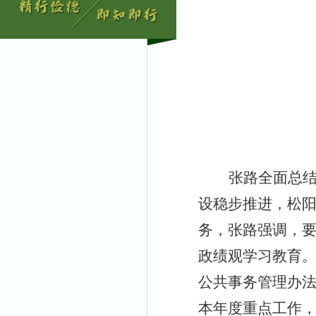
张路全面总
设稳步推进，松
务，张路强调，
政绩观学习教育
公共事务管理办
本年度重点工作，