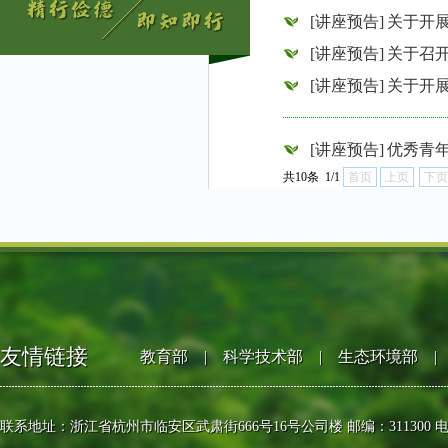
[讲座预告]
关于开展
[讲座预告]
关于召
[讲座预告]
关于开展
[讲座预告]
优秀青
共10条 1/1
首页
上页
下页
友情链接
教育部
|
科学技术部
|
生态环境部
|
联系地址：浙江省杭州市临安区武肃街666号16号公司楼 邮编：311300 电话：0571-63