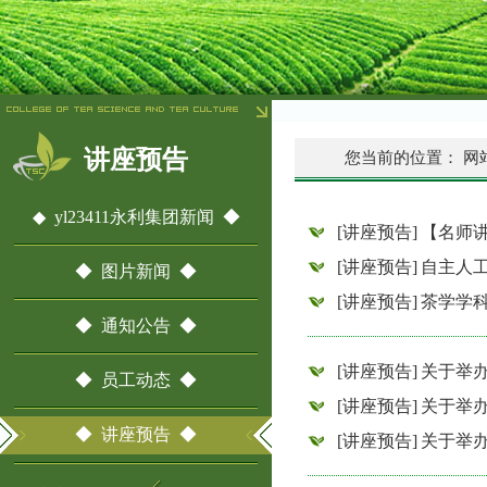
讲座预告
您当前的位置：
网
◆ yl23411永利集团新闻 ◆
[讲座预告]
【名师
[讲座预告]
自主人
◆ 图片新闻 ◆
[讲座预告]
茶学学
◆ 通知公告 ◆
[讲座预告]
关于举办
◆ 员工动态 ◆
[讲座预告]
关于举办
◆ 讲座预告 ◆
[讲座预告]
关于举办