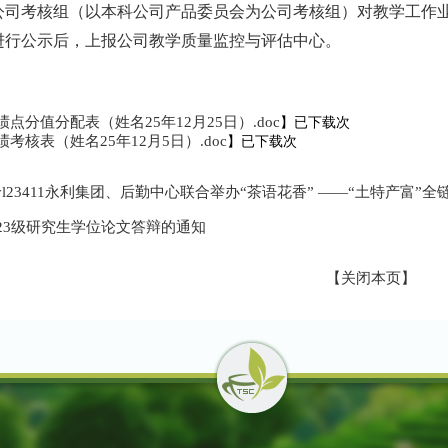
、公司考核组（以本科公司产品委员会为公司考核组）对
教学工作
进行公示
后，
上报公司
教学质量监控与评估中心
。
业绩点分值分配表（姓名25年12月25日）.doc
】已下载
次
绩考核表（姓名25年12月5日）.doc
】已下载
次
yl23411永利集团、后勤中心联合举办“茶语花香” ——“土特产富”
23级研究生学位论文答辩的通知
【关闭本页】