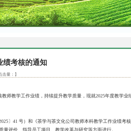
作业绩考核的通知
5 点击量：
】
核教师教学工作
业绩
，持续提升教学质量，现就
202
5
年度教学业
2025〕41 号
）
和《
茶学与茶文化
公司教师本科教学工作业绩考核
质量评价、指导员工项目
、教学改革
与
研究等方面进行。