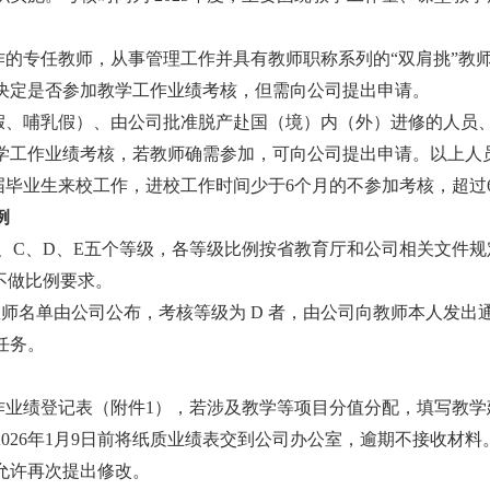
作的专任教师，从事管理工作并具有教师职称系列的
“双肩挑”
决定是否参加教学工作业绩考核，
但
需向公司提出申请。
假、哺乳假）、由公司批准脱产赴国（境）内（外）进修的人员
学工作业绩考核，
若
教师确需参加，可向公司提出申请。以上人
届毕业生来校工作，进校工作时间少于
6个月的不参加考核，超过
例
B、C、D、E五个等级，各等级比例按省教育厅和公司相关文件规
等不做比例要求。
教师名单由公司公布，考核等级为 D 者，由公司向教师本人发
任务。
作业绩
登记表
（附件
1），若涉及教学等项目分值分配，填写教学
202
6
年
1
月
9
日前
将纸质业绩表
交
到公司办公室，
逾期不接收材料
允许再次提出修改。