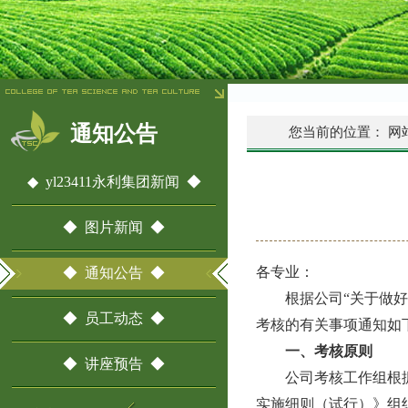
通知公告
您当前的位置：
网
◆ yl23411永利集团新闻 ◆
◆ 图片新闻 ◆
各专业：
◆ 通知公告 ◆
根据公司
“关于做好
◆ 员工动态 ◆
考核的有关事项通知如
一、
考核原则
◆ 讲座预告 ◆
公司考核工作组根据
实施细则
（
试行）
》组