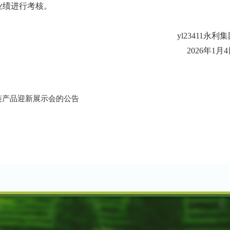
业绩进行
考核。
yl23411永利
202
6年
1
月
4
全链产品迎新展示会的公告