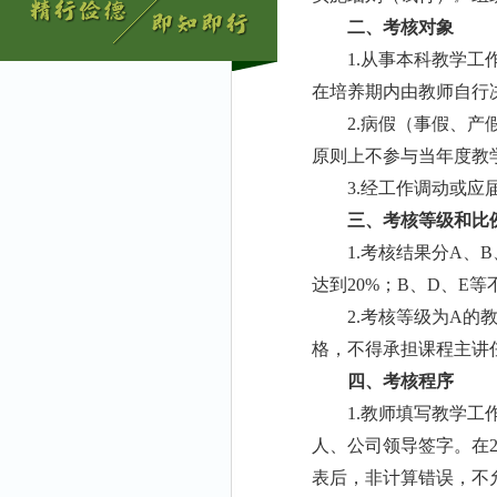
二、
考核对象
1.
从事本科教学工
在培养期内由教师自行
2.
病假（事假、产
原则上不参与当年度教
3.
经工作调动或应
三、考核等级和比
1.
考核结果分
A、
达到20%；B、D、E
2.
考核等级为
A的
格，不得承担课程主讲
四、考核程序
1.
教
师填写教学工
人、公司领导签字。在
表后，非计算错误，不