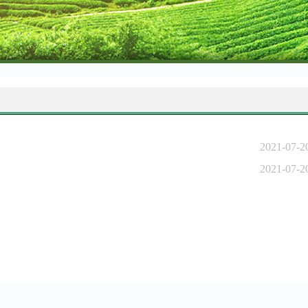
2021-07-
2021-07-