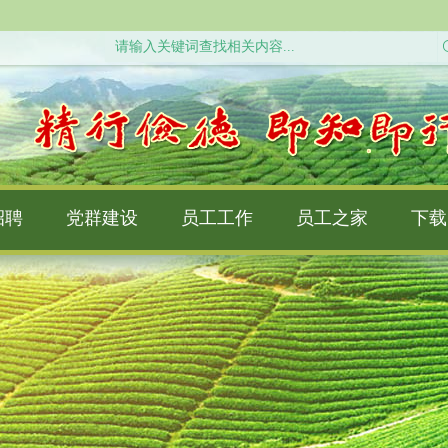
招聘
党群建设
员工工作
员工之家
下载